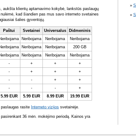
S
s, aukšta klientų aptarnavimo kokybė, lankstūs paslaugų
ra nulėmė, kad šiandien pas mus savo interneto svetaines
S
ugiausiai šalies gyventojų.
Paštui
Svetainei
Universalus
Didmeninis
Neribojama
Neribojama
Neribojama
Neribojama
Neribojama
Neribojama
Neribojama
200 GB
Neribojama
Neribojama
Neribojama
Neribojama
-
+
+
+
-
+
+
+
-
-
+
+
-
-
-
+
5.99 EUR
5.99 EUR
8.99 EUR
19.99 EUR
 paslaugas rasite
Interneto vizijos
svetainėje.
 pasirenkant 36 mėn. mokėjimo periodą. Kainos yra