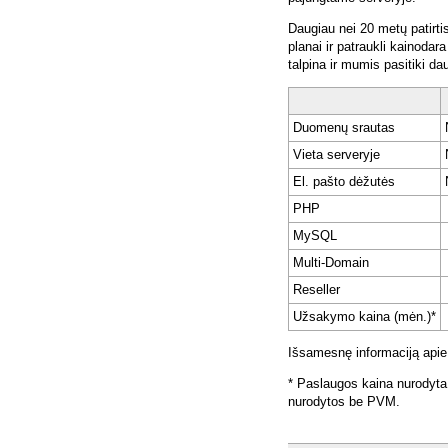
Daugiau nei 20 metų patirti
planai ir patraukli kainoda
talpina ir mumis pasitiki da
Duomenų srautas
Vieta serveryje
El. pašto dėžutės
PHP
MySQL
Multi-Domain
Reseller
Užsakymo kaina (mėn.)*
Išsamesnę informaciją apie
* Paslaugos kaina nurodyta
nurodytos be PVM.