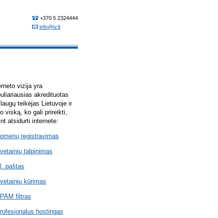
erneto vizija yra
uliariausias akredituotas
laugų teikėjas Lietuvoje ir
lo viską, ko gali prireikti,
int atsidurti internete:
omenų registravimas
vetainių talpinimas
l. paštas
vetainių kūrimas
PAM filtras
rofesionalus hostingas