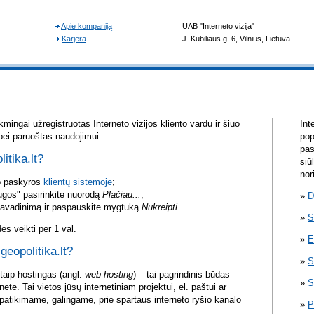
mingai užregistruotas Interneto vizijos kliento vardu ir šiuo
Int
bei paruoštas naudojimui.
pop
pas
itika.lt?
siū
nor
vo paskyros
klientų sistemoje
;
ugos" pasirinkite nuorodą
Plačiau...
;
D
pavadinimą ir paspauskite mygtuką
Nukreipti
.
S
s veikti per 1 val.
E
geopolitika.lt?
S
itaip hostingas (angl.
web hosting
) – tai pagrindinis būdas
S
rnete. Tai vietos jūsų internetiniam projektui, el. paštui ar
atikimame, galingame, prie spartaus interneto ryšio kanalo
P