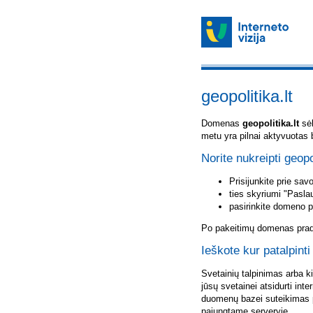
geopolitika.lt
Domenas
geopolitika.lt
sėk
metu yra pilnai aktyvuotas 
Norite nukreipti geopol
Prisijunkite prie sa
ties skyriumi "Pasla
pasirinkite domeno 
Po pakeitimų domenas pradė
Ieškote kur patalpinti 
Svetainių talpinimas arba k
jūsų svetainei atsidurti inte
duomenų bazei suteikimas p
pajungtame serveryje.